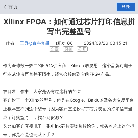
首页
登录
Xilinx FPGA：如何通过芯片打印信息拼
写出完整型号
作者:
王勇
@泰科九维
阅读
861
2024/09/26 03:15:21
文章
原创
公开
作为全球数一数二的FPGA供应商，Xilinx（赛灵思）这个品牌对电子
行业从业者而言并不陌生，经常会接触到它的FPGA产品。
在日常工作中，大家是否有过这样的苦恼：
客户给了一个Xilinx的型号，但是在Google、Baidu以及各大交易平台
上根本查不到这个型号（因为客户直接抄写了芯片表面的打印信息当
成了订购型号），找不到货源？
又比如客户直接甩了一张Xilinx芯片实物照片给你，就买照片上这个型
号，你是不是也无从下手？