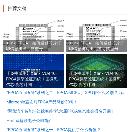
推荐文稿
Xilinx FPGA：如何通过芯片打
Xilinx FPGA：如何通过芯片打
印信息拼出完整型号
印信息拼写出完整订购型号
【免费试用】Xilinx VU440
【免费试用】Xilinx VU440
FPGA原型验证系统 I 国微思
FPGA原型验证系统 I 国微思
尔芯·尝芯计划
尔芯·尝芯计划
“FPGA五问五答”系列之二：FPGA和CPU、GPU有什么区别？为什么越来越重要？
Microchip宣布对FPGA产品降价30%！
“聚焦汽车智能与边缘智能”第六届FPGA生态峰会报名开启！
Heilind赫联电子公司简介
“FPGA五问五答”系列之一：FPGA提供了什么价值？