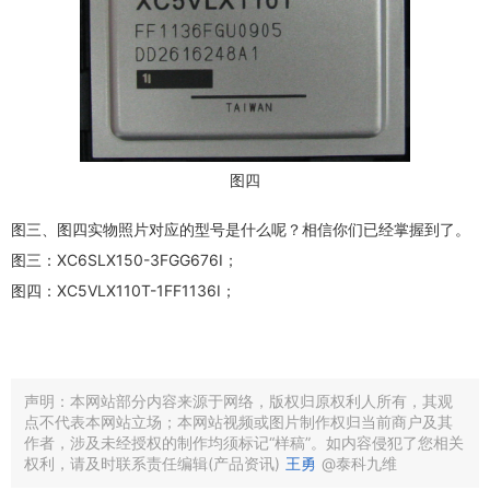
图四
图三、图四实物照片对应的型号是什么呢？相信你们已经掌握到了。
图三：XC6SLX150-3FGG676I；
图四：XC5VLX110T-1FF1136I；
声明：本网站部分内容来源于网络，版权归原权利人所有，其观
点不代表本网站立场；本网站视频或图片制作权归当前商户及其
作者，涉及未经授权的制作均须标记“样稿”。如内容侵犯了您相关
权利，请及时联系责任编辑(产品资讯)
王勇
@泰科九维