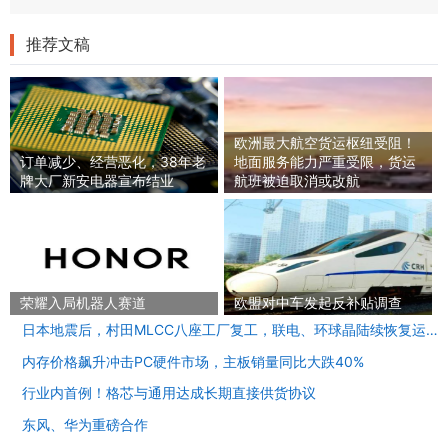
推荐文稿
欧洲最大航空货运枢纽受阻！
订单减少、经营恶化，38年老
地面服务能力严重受限，货运
牌大厂新安电器宣布结业
航班被迫取消或改航
荣耀入局机器人赛道
欧盟对中车发起反补贴调查
日本地震后，村田MLCC八座工厂复工，联电、环球晶陆续恢复运营
内存价格飙升冲击PC硬件市场，主板销量同比大跌40%
行业内首例！格芯与通用达成长期直接供货协议
东风、华为重磅合作