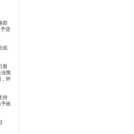
略部
给予贷
元或
行股
企业围
局，怀
支持
给予政
过