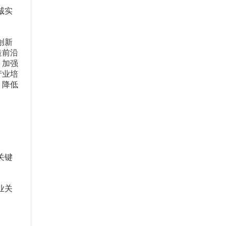
诚实
创新
造前沿
，加强
产业培
，降低
。
关键
业关