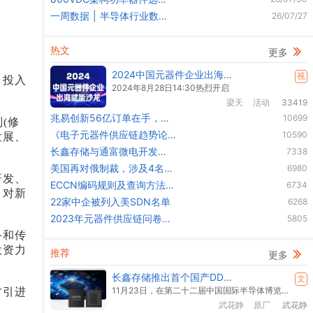
菱等交期需关注
型：ROHM与四大原厂路线
一周数据 | 半导体行业数据
26/07/27
对比分析
速览（260721-260727）
热文
更多
2024中国元器件企业出海赋
视
目投入
能沙龙
2024年8月28日14:30热烈开启
梁天
活动
33419
兆易创新56亿订单在手，已
10699
(修
锁定57亿DRAM晶圆供应！
《电子元器件供应链趋势论
10590
发展、
坛》活动报名，诚邀您参
长鑫存储与通富微电开发
7338
与！
HBM
美国再对俄制裁，涉及4名中
6980
研发、
国个人和45家中国实体
ECCN编码规则及查询方法
6734
，对新
（2022版）
22家中企被列入美SDN名单
6268
2023年元器件供应链问卷调
5805
查
备和传
投资力
推荐
更多
长鑫存储推出首个国产DDR5
文
产品
11月23日，在第二十二届中国国际半导体博览会（IC China）开幕首日，长鑫存储技术有限公司（下称“长鑫存储”）正式发布最新DDR5产品系列。
才引进
武花静
原厂
武花静