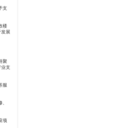
予支
效楼
于发展
持聚
产业支
等服
修、
设项