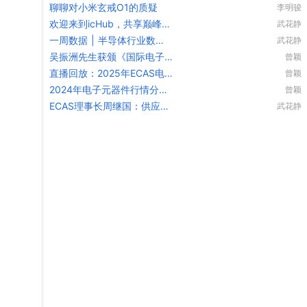
聊聊对小米玄戒O1的质疑
李明骏
欢迎来到icHub，共享巅峰征
武花静
程！
一周数据 | 半导体行业数据
武花静
速览（250428-250506）
吴振洲先生获颁《国际电子
曾颖
商情》40周年产业特别贡献
直播回放：2025年ECAS电
曾颖
人物奖
子元器件供应链出海论坛
2024年电子元器件行情分析
曾颖
与2025年趋势展望
ECAS理事长周继国：供应链
武花静
是核心竞争力