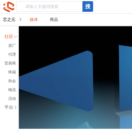
搜
芯之元
媒体
商品
社区
原厂
代理
贸易商
终端
协会
物流
活动
平台
伙伴
协议