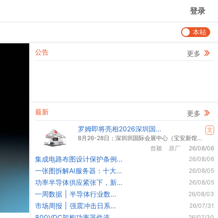
登录
本站
公告
更多
最新
更多
罗姆即将亮相2026深圳国际
文
电力元件、可再生能源管理
8月26-28日；深圳圳国际会展中心（宝安新馆）；展位号：16号馆D12
展览会暨研讨会
曾颖
原厂
26/08/06
集成电路布图设计保护条例
26/08/06
大修落地！
一张图拆解AI服务器：十大
26/08/05
子系统选型指南
功率半导体供应紧张下，新
26/08/05
电元这些“硬通货”了解一下
一周数据 | 半导体行业数据
26/08/03
速览（260727-260803）
市场周报 | 强震冲击日系芯
26/07/31
片，瑞萨、罗姆、索尼、三
800VDC架构功率器件选
26/07/30