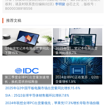
权利，请及时联系责任编辑(社区)
李明骏
@芯之元
，版权号：
B000038918556
推荐文稿
Q2全球笔记本电脑出货量同比
2025年Q1，笔记本电脑出货
下降15%
量同比增长7%
第三季度全球PC出货量加速增
2024全球PC正在复苏，Q2出
长，换机需求持续释放
货量增长1.9%
2025年Q2中国平板电脑市场出货量同比增长15.6%
SIA：25Q2全球半导体销售额环比增长7.8%
2024年联想全球PC出货量领先，苹果凭17.3%增长夺取市场份额