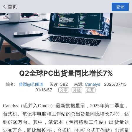
首页
登录
Q2全球PC出货量同比增长7%
编者:
曾颖
@芯闻道
阅读
582
来源:
Canalys
2025/07/15
01:16:57
文章
外链
公开
Canalys
（现并入
Omdia
）最新数据显示，
2025
年第二季度，
台式机、笔记本电脑和工作站的总出货量同比增长
7.4%
，达
到
6760
万台。其中，笔记本（包括移动工作站）出货量达
5390
万台，同比增长
7%
；台式机（包括台式工作站）出货量