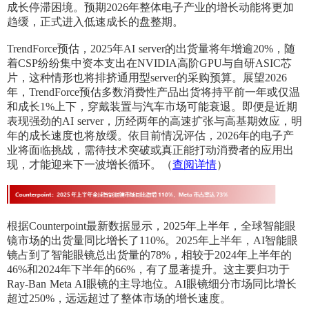
成长停滞困境。预期2026年整体电子产业的增长动能将更加
趋缓，正式进入低速成长的盘整期。
TrendForce预估，2025年AI server的出货量将年增逾20%，随
着CSP纷纷集中资本支出在NVIDIA高阶GPU与自研ASIC芯
片，这种情形也将排挤通用型server的采购预算。展望2026
年，TrendForce预估多数消费性产品出货将持平前一年或仅温
和成长1%上下，穿戴装置与汽车市场可能衰退。即便是近期
表现强劲的AI server，历经两年的高速扩张与高基期效应，明
年的成长速度也将放缓。依目前情况评估，2026年的电子产
业将面临挑战，需待技术突破或真正能打动消费者的应用出
现，才能迎来下一波增长循环。（
查阅详情
）
根据Counterpoint最新数据显示，2025年上半年，全球智能眼
镜市场的出货量同比增长了110%。2025年上半年，AI智能眼
镜占到了智能眼镜总出货量的78%，相较于2024年上半年的
46%和2024年下半年的66%，有了显著提升。这主要归功于
Ray-Ban Meta AI眼镜的主导地位。AI眼镜细分市场同比增长
超过250%，远远超过了整体市场的增长速度。