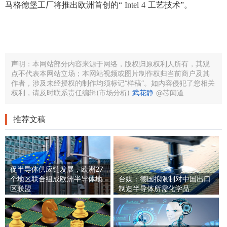
马格德堡工厂将推出欧洲首创的
“ Intel 4 工艺技术”。
声明：本网站部分内容来源于网络，版权归原权利人所有，其观
点不代表本网站立场；本网站视频或图片制作权归当前商户及其
作者，涉及未经授权的制作均须标记“样稿”。如内容侵犯了您相关
权利，请及时联系责任编辑(市场分析)
武花静
@芯闻道
推荐文稿
促半导体供应链发展，欧洲27
个地区联合组成欧洲半导体地
台媒：德国拟限制对中国出口
区联盟
制造半导体所需化学品