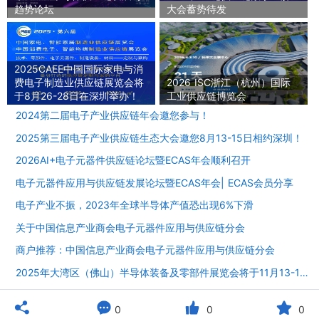
趋势论坛
大会蓄势待发
2025CAEE中国国际家电与消
费电子制造业供应链展览会将
2026 ISC浙江（杭州）国际
于8月26-28日在深圳举办！
工业供应链博览会
2024第二届电子产业供应链年会邀您参与！
2025第三届电子产业供应链生态大会邀您8月13-15日相约深圳！
2026AI+电子元器件供应链论坛暨ECAS年会顺利召开
电子元器件应用与供应链发展论坛暨ECAS年会| ECAS会员分享
电子产业不振，2023年全球半导体产值恐出现6%下滑
关于中国信息产业商会电子元器件应用与供应链分会
商户推荐：中国信息产业商会电子元器件应用与供应链分会
2025年大湾区（佛山）半导体装备及零部件展览会将于11月13-15日在潭州国际会展中心举办！

0
0
0