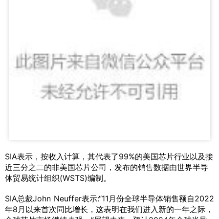
SIA表示，按收入计算，其代表了99%的美国芯片行业以及接
近三分之二的非美国芯片公司，发布的销售数据由世界半导
体贸易统计组织(WSTS)编制。
SIA总裁John Neuffer表示:“11月份全球半导体销售额自2022
年8月以来首次同比增长，这表明在我们进入新的一年之际，