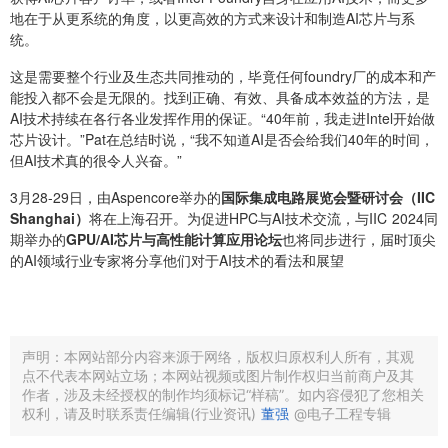
地在于从更系统的角度，以更高效的方式来设计和制造AI芯片与系
统。
这是需要整个行业及生态共同推动的，毕竟任何foundry厂的成本和产
能投入都不会是无限的。找到正确、有效、具备成本效益的方法，是
AI技术持续在各行各业发挥作用的保证。“40年前，我走进Intel开始做
芯片设计。”Pat在总结时说，“我不知道AI是否会给我们40年的时间，
但AI技术真的很令人兴奋。”
3月28-29日，由Aspencore举办的
国际集成电路展览会暨研讨会（IIC
Shanghai）
将在上海召开。为促进HPC与AI技术交流，与IIC 2024同
期举办的
GPU/AI芯片与高性能计算应用论坛
也将同步进行，届时顶尖
的AI领域行业专家将分享他们对于AI技术的看法和展望
声明：本网站部分内容来源于网络，版权归原权利人所有，其观
点不代表本网站立场；本网站视频或图片制作权归当前商户及其
作者，涉及未经授权的制作均须标记“样稿”。如内容侵犯了您相关
权利，请及时联系责任编辑(行业资讯)
董强
@电子工程专辑