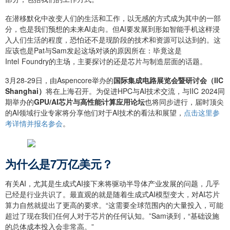
在潜移默化中改变人们的生活和工作，以无感的方式成为其中的一部
分，也是我们预想的未来AI走向。但AI要发展到形如智能手机这样浸
入人们生活的程度，恐怕还不是现阶段的技术和资源可以达到的。这
应该也是Pat与Sam发起这场对谈的原因所在：毕竟这是
Intel Foundry的主场，主要探讨的还是芯片与制造层面的话题。
3月28-29日，由Aspencore举办的
国际集成电路展览会暨研讨会（IIC
Shanghai）
将在上海召开。为促进HPC与AI技术交流，与IIC 2024同
期举办的
GPU/AI芯片与高性能计算应用论坛
也将同步进行，届时顶尖
的AI领域行业专家将分享他们对于AI技术的看法和展望，
点击
这里
参
考详情并报名参会
。
为什么是7万亿美元？
有关AI，尤其是生成式AI接下来将驱动半导体产业发展的问题，几乎
已经是行业共识了。最直观的就是随着生成式AI模型变大，对AI芯片
算力自然就提出了更高的要求。“这需要全球范围内的大量投入，可能
超过了现在我们任何人对于芯片的任何认知。”Sam谈到，“基础设施
的总体成本投入会非常高。”