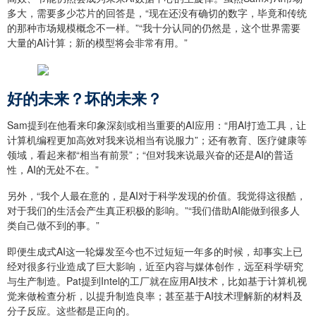
多大，需要多少芯片的回答是，“现在还没有确切的数字，毕竟和传统
的那种市场规模概念不一样。”“我十分认同的仍然是，这个世界需要
大量的AI计算；新的模型将会非常有用。”
好的未来？坏的未来？
Sam提到在他看来印象深刻或相当重要的AI应用：“用AI打造工具，让
计算机编程更加高效对我来说相当有说服力”；还有教育、医疗健康等
领域，看起来都“相当有前景”；“但对我来说最兴奋的还是AI的普适
性，AI的无处不在。”
另外，“我个人最在意的，是AI对于科学发现的价值。我觉得这很酷，
对于我们的生活会产生真正积极的影响。”“我们借助AI能做到很多人
类自己做不到的事。”
即便生成式AI这一轮爆发至今也不过短短一年多的时候，却事实上已
经对很多行业造成了巨大影响，近至内容与媒体创作，远至科学研究
与生产制造。Pat提到Intel的工厂就在应用AI技术，比如基于计算机视
觉来做检查分析，以提升制造良率；甚至基于AI技术理解新的材料及
分子反应。这些都是正向的。