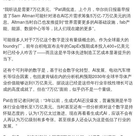
“我听说是需要7万亿美元。”Pat调侃道。上个月，华尔街日报最早报
道了Sam Altman可能针对潜在AI芯片需求筹集5万亿-7万亿美元的消
息。Altman当时自己也发推提到“世界需要更多的AI基础设施，fab产
能、能源、数据中心等等，比人们现在建的更多”。
可能很多人对于7万亿这个数字是没有量级概念的。作为全球最大的
foundry厂，前年台积电宣布去年的CapEx预期成本投入400+亿美元
时已经令人咋舌了——而且这是半导体先进制造工艺成本显著提升的
当下。
还有个可列举的数字是，基于社会数字化转型、AI发展、电动汽车增
长等综合因素，包括麦肯锡在内的分析机构预期2030年全球半导体产
业价值能够达到1万亿美元。据说这已经是这些年行业非线性增长可达
成的高度成就了。但在“7万亿”面前，似乎仍不是一个量级。
Pat在答记者问时说：“3年以前，生成式AI还没爆发，普遍预测是半导
体行业会增长至1万亿美元。当时甚至还有一些分析师对这个数字是持
怀疑态度的，认为1万亿太过激进。现在再看看生成式AI，应该不会有
人再认为万亿级别有多夸张。甚至很多人还会认为这是低估了行业的
发展。”