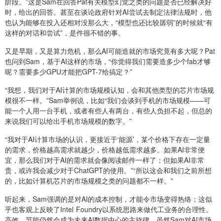
阶段。”这是Sam在回答Pat有关模型幻觉之类的问题是否已经解决好
时，给出的回答。甚至在谈论政府针对AI尝试去制定法律法规时，他
也认为能够在投入还相对没那么大，“模型也还比较孱弱”的时候就“有
这样的对话和尝试”，是件很不错的事。
又是早期，又是算力危机，那么AI可能造就的市场究竟有多大呢？Pat
也问到Sam，基于AI这样的市场，“你觉得我们需要造多少个fab才够
呢？需要多少GPU才能把GPT-7给搞定？”
“我想，我们对于AI计算的市场规模认知，会和其他类型的芯片市场规
模很不一样。”Sam举例说，比如“我们会谈到手机的市场规模——可
能一个人用一台手机，或者有些人有两台，有些人负担不起，但总的
来说我们可以给出手机市场规模的数字。”
“我对于AI计算市场的认识，更接近于‘能源’，某个价格下存在一定量
的需求，价格越高需求就越少，价格越低需求越多。如果AI非常便
宜，那么我们对于AI的需求就会像阅读邮件一样了；但如果AI非常
贵，或许我会减少对于ChatGPT的使用。”“所以这会和我们之前所想
的，比如计算机芯片的市场规模之类的问题都不一样。”
听起来，Sam强调的是对AI的成本控制，才能令市场变得热络；这似
乎也客观上反映了Intel Foundry以系统思路来做代工业务的合理性。
高效、节能仍然会成为未来AI数据中心的主旋律。虽然Sam对AI市场