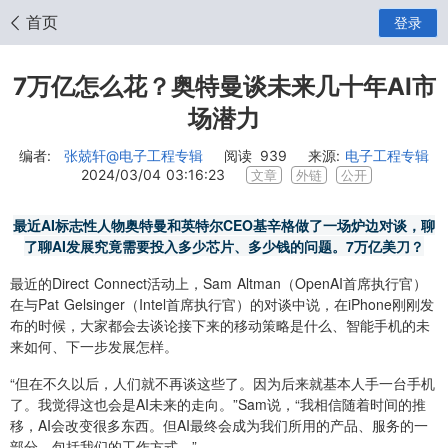
首页
登录
7万亿怎么花？奥特曼谈未来几十年AI市
场潜力
编者:
张兢轩
@电子工程专辑
阅读
939
来源:
电子工程专辑
2024/03/04 03:16:23
文章
外链
公开
最近AI标志性人物奥特曼和英特尔CEO基辛格做了一场炉边对谈，聊
了聊AI发展究竟需要投入多少芯片、多少钱的问题。7万亿美刀？
最近的Direct Connect活动上，Sam Altman（OpenAI首席执行官）
在与Pat Gelsinger（Intel首席执行官）的对谈中说，在iPhone刚刚发
布的时候，大家都会去谈论接下来的移动策略是什么、智能手机的未
来如何、下一步发展怎样。
“但在不久以后，人们就不再谈这些了。因为后来就基本人手一台手机
了。我觉得这也会是AI未来的走向。”Sam说，“我相信随着时间的推
移，AI会改变很多东西。但AI最终会成为我们所用的产品、服务的一
部分，包括我们的工作方式。”