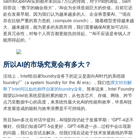
Sam和OpenAI实则都并未回应7万亿的传闻，对于Pat的调侃，Sam
回答说：“数字的确会很大”，“AI会为全球造就巨大的价值。目前它还
处在发展早期。因为我们认为越来越多的人、企业将需要AI。”“现在
存在比较严重的算力危机（compute crunch）。随着模型变得越来越
大、越来越强，能为更多的东西所用，我们需要确保AI更加可访问、
更具冗余性，对每个人而言都更能负担得起。”“AI不应该是有钱人才
能用得起的。”
所以AI的市场究竟会有多大？
活动上，Intel给自家foundry业务下的定义是面向AI时代的系统级
foundry厂（a system foundry for the AI era），我们也
撰文特别解
释了Intel何以如此称呼自家的foundry业务
。简单说来，Intel Foundry
期望以Intel在系统层面积累的能力，从包含芯片、存储、网络、跨节
点乃至数据中心的高度，来系统性最大化AI的性能和效率，毕竟AI技
术发展造成的能耗与效率浪费是不可持续的。
而且Sam多次在对话中提到，AI现阶段仍处于发展早期：“GPT-4还不
够好。但我们知道GPT-5会更好，GPT-6再进一步...过程中会出现新
的问题，我们会尝试去解决。但我们现在还处于技术发展曲线的早期