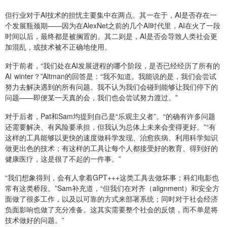
但行业对于AI技术的担忧主要集中在两点。其一在于，AI是否存在一
个发展瓶颈期——因为在AlexNet之前的几个AI时代里，AI在火了一段
时间以后，最终都是被搁置的。其二则是，AI是否会导致人类社会更
加混乱，或技术被不正确地使用。
对于前者，“我们处在AI发展进程的哪个阶段，是否已经经历了所有的
AI winter？”Altman的回答是：“我不知道。我能说的是，我们会尝试
努力去解决遇到的所有问题。我不认为我们会碰到能够让我们停下的
问题——即便某一天真的会，我们也会尝试努力渡过。”
对于后者，Pat和Sam均提到自己是“乐观主义者”。“的确有许多问题
还需要解决、有风险要承担，但我认为总体上未来会变得更好。”“有
这样的工具能够以更快的速度做科学发现、治愈疾病、利用科学知识
做更出色的技术；有这样的工具让每个人都接受好的教育、得到好的
健康医疗，这是很了不起的一件事。”
“我们想象得到，会有人拿着GPT+++这类工具去做坏事；科幻电影也
常有这类桥段。”Sam补充道，“但我们在对齐（alignment）和安全方
面做了很多工作，以及以可靠的方式来部署系统；同时对于社会经济
负面影响也做了充分准备。这其实需要整个社会的反馈，而不单是将
技术做好的问题。”