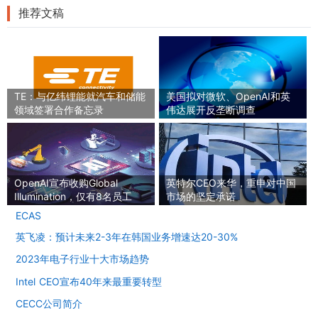
推荐文稿
TE：与亿纬锂能就汽车和储能
美国拟对微软、OpenAI和英
领域签署合作备忘录
伟达展开反垄断调查
OpenAI宣布收购Global
英特尔CEO来华，重申对中国
Illumination，仅有8名员工
市场的坚定承诺
ECAS
英飞凌：预计未来2-3年在韩国业务增速达20-30%
2023年电子行业十大市场趋势
Intel CEO宣布40年来最重要转型
CECC公司简介