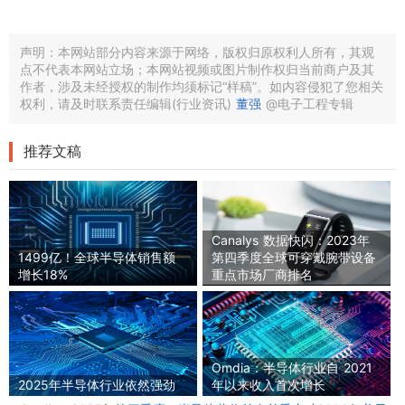
声明：本网站部分内容来源于网络，版权归原权利人所有，其观
点不代表本网站立场；本网站视频或图片制作权归当前商户及其
作者，涉及未经授权的制作均须标记“样稿”。如内容侵犯了您相关
权利，请及时联系责任编辑(行业资讯)
董强
@电子工程专辑
推荐文稿
Canalys 数据快闪：2023年
1499亿！全球半导体销售额
第四季度全球可穿戴腕带设备
增长18%
重点市场厂商排名
Omdia：半导体行业自 2021
2025年半导体行业依然强劲
年以来收入首次增长