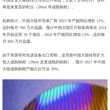
中国企业大规模投入传统芯片制造，正处于全球芯片产业即
将迎来复苏的时点（
28nm 等成熟制程）。
机构统计，中国大陆半导体厂商
2023 年产能同比增长 12%，
达到每月 760 万片晶圆。预计中国大陆芯片制造商将在 2024
年开始运营 18 个项目，2024 年产能同比增加 13%，达到每
月 860 万片晶圆。
由于美国等对先进设备出口管制，这导致中国大陆转而扩大
投入成熟制程（
28nm 及更成熟的制程），预计 2027 年中国
大陆成熟制程产能占比可达 39%。