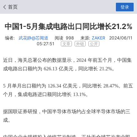
首页
登录
中国1-5月集成电路出口同比增长21.2%
编者:
武花静
@芯闻道
阅读
998
来源:
ZAKER
2024/06/11
05:27:51
文章
外链
公开
近日，海关总署公布的数据显示，
2024 年前五个月，中国集
成电路出口额约为 626.13 亿美元，同比增长 21.2%。
5 月单月出口额约为 126.34 亿美元，同比增长 28.47%。前五
个月，集成电路进口额同比增长 13.1%。
据国联证券研报，中国半导体市场约占全球半导体市场的三
成。