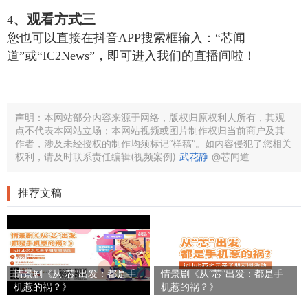
、观看方式三
4
您也可以直接在抖音APP搜索框输入：“芯闻
道”或“IC2News”，即可进入我们的直播间啦！
声明：本网站部分内容来源于网络，版权归原权利人所有，其观
点不代表本网站立场；本网站视频或图片制作权归当前商户及其
作者，涉及未经授权的制作均须标记“样稿”。如内容侵犯了您相关
权利，请及时联系责任编辑(视频案例)
武花静
@芯闻道
推荐文稿
情景剧《从“芯”出发：都是手
情景剧《从“芯”出发：都是手
机惹的祸？》
机惹的祸？》