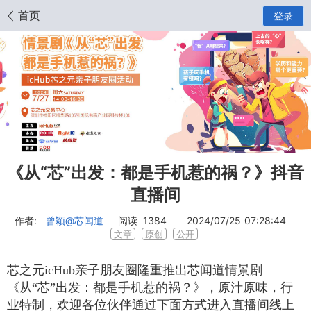
首页
登录
《从“芯”出发：都是手机惹的祸？》抖音
直播间
作者:
曾颖
@芯闻道
阅读
1384
2024/07/25 07:28:44
文章
原创
公开
芯之元icHub亲子朋友圈隆重推出芯闻道情景剧
《从“芯”出发：都是手机惹的祸？》，原汁原味，行
业特制，
欢迎各位伙伴通过下面方式进入直播间线上