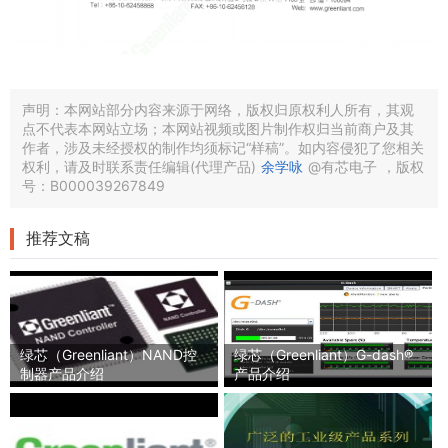
声明：本网站部分内容来源于网络，版权归原权利人所有，其观
点不代表本网站立场；本网站视频或图片制作权归当前商户及其
作者，涉及未经授权的制作均须标记“样稿”。如内容侵犯了您相关
权利，请及时联系责任编辑(代理产品)
余学咏
@有芯电子
，版权
号：B000039267849
推荐文稿
绿芯（Greenliant）NAND控
绿芯（Greenliant）G-dash®
制器产品介绍
产品介绍