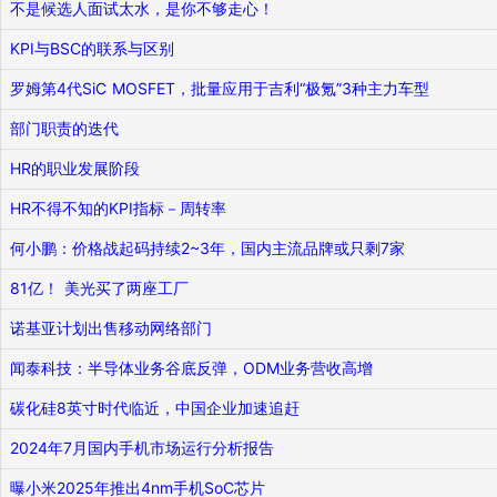
不是候选人面试太水，是你不够走心！
KPI与BSC的联系与区别
罗姆第4代SiC MOSFET，批量应用于吉利“极氪”3种主力车型
部门职责的迭代
HR的职业发展阶段
HR不得不知的KPI指标－周转率
何小鹏：价格战起码持续2~3年，国内主流品牌或只剩7家
81亿！ 美光买了两座工厂
诺基亚计划出售移动网络部门
闻泰科技：半导体业务谷底反弹，ODM业务营收高增
碳化硅8英寸时代临近，中国企业加速追赶
2024年7月国内手机市场运行分析报告
曝小米2025年推出4nm手机SoC芯片