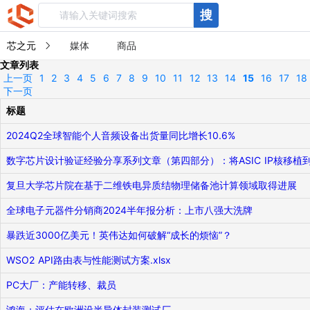
搜
芯之元
媒体
商品
文章列表
上一页
1
2
3
4
5
6
7
8
9
10
11
12
13
14
15
16
17
18
下一页
标题
2024Q2全球智能个人音频设备出货量同比增长10.6%
数字芯片设计验证经验分享系列文章（第四部分）：将ASIC IP核移植到
复旦大学芯片院在基于二维铁电异质结物理储备池计算领域取得进展
全球电子元器件分销商2024半年报分析：上市八强大洗牌
暴跌近3000亿美元！英伟达如何破解“成长的烦恼”？
WSO2 API路由表与性能测试方案.xlsx
PC大厂：产能转移、裁员
鸿海：评估在欧洲设半导体封装测试厂