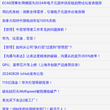
ECAS理事长周继国为2024年电子元器件供应链趋势论坛发表致辞
邓白氏朱桢：洞察全球需求，引领电子元器件出海浪潮
加拿大拟对中国电动车征100%关税
【管理】中层管理者工作常见的问题探析！
华为、比亚迪，官宣！
【管理】如何从公司“执行层”过渡到“管理层”？
【沟通与表达】让表达更精准的秘籍，沟通从此提升200%效率！
GPU、基带芯片等上榜《上海市创新产品推荐目录》
20240826 icHub发布公告
115亿现金！华为引望再获投资！
碳化硅巨头Wolfspeed被指濒临破产！
美光买下友达2座工厂！
突发！IBM关闭中国研发部门！裁员千人！