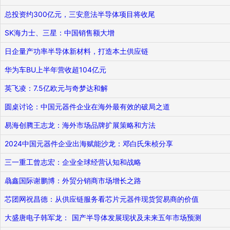
总投资约300亿元，三安意法半导体项目将收尾
SK海力士、三星：中国销售额大增
日企量产功率半导体新材料，打造本土供应链
华为车BU上半年营收超104亿元
英飞凌：7.5亿欧元与奇梦达和解
圆桌讨论：中国元器件企业在海外最有效的破局之道
易海创腾王志龙：海外市场品牌扩展策略和方法
2024中国元器件企业出海赋能沙龙：邓白氏朱桢分享
三一重工曾志宏：企业全球经营认知和战略
骉鑫国际谢鹏博：外贸分销商市场增长之路
芯团网祝昌德：从供应链服务看芯片元器件现货贸易商的价值
大盛唐电子韩军龙： 国产半导体发展现状及未来五年市场预测