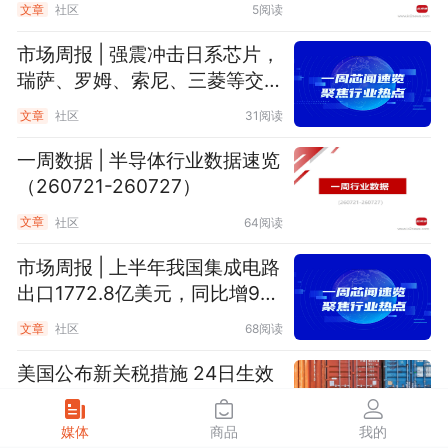
文章
社区
5阅读
市场周报 | 强震冲击日系芯片，
瑞萨、罗姆、索尼、三菱等交期
需关注
文章
社区
31阅读
一周数据 | 半导体行业数据速览
（260721-260727）
文章
社区
64阅读
市场周报 | 上半年我国集成电路
出口1772.8亿美元，同比增9
6%
文章
社区
68阅读
美国公布新关税措施 24日生效
媒体
商品
我的
文章
社区
32阅读